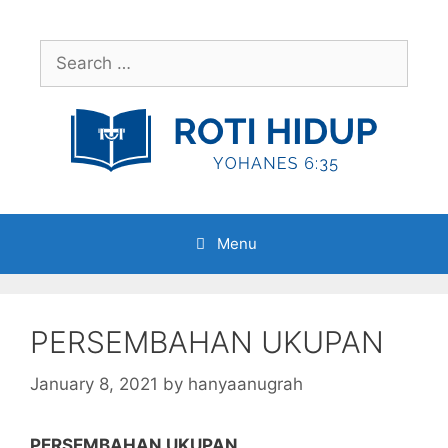
Skip
to
Search
content
for:
Menu
PERSEMBAHAN UKUPAN
January 8, 2021
by
hanyaanugrah
PERSEMBAHAN UKUPAN