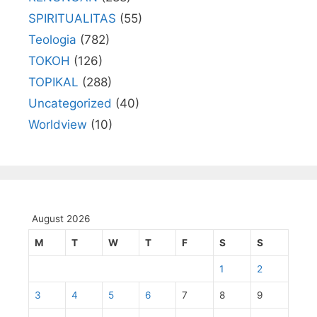
SPIRITUALITAS
(55)
Teologia
(782)
TOKOH
(126)
TOPIKAL
(288)
Uncategorized
(40)
Worldview
(10)
August 2026
M
T
W
T
F
S
S
1
2
3
4
5
6
7
8
9