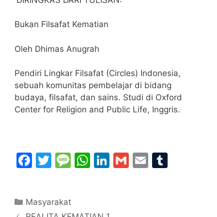
Bukan Filsafat Kematian
Oleh Dhimas Anugrah
Pendiri Lingkar Filsafat (Circles) Indonesia,
sebuah komunitas pembelajar di bidang
budaya, filsafat, dan sains. Studi di Oxford
Center for Religion and Public Life, Inggris.
F
T
M
W
Li
G
E
T
a
w
e
h
n
m
m
u
c
itt
s
at
k
ai
ai
m
Categories
Masyarakat
e
er
s
s
e
l
l
bl
REALITA KEMATIAN 1