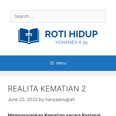
Skip
to
Search
content
for:
Menu
REALITA KEMATIAN 2
June 22, 2022
by
hanyaanugrah
Mempersiapkan Kematian secara Rasional