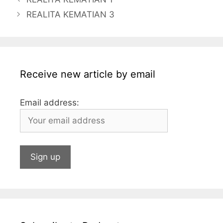
b
a
A
dI
r
REALITA KEMATIAN 3
o
g
p
n
o
e
p
k
Receive new article by email
Email address: