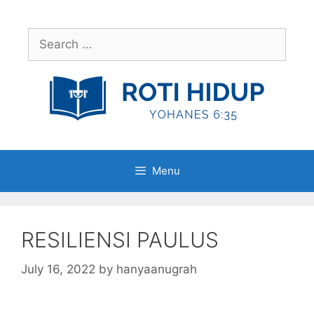
Skip
to
Search
content
for:
Menu
RESILIENSI PAULUS
July 16, 2022
by
hanyaanugrah