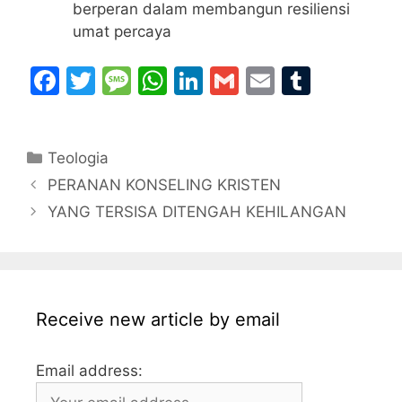
berperan dalam membangun resiliensi
umat percaya
F
T
M
W
Li
G
E
T
a
w
e
h
n
m
m
u
c
itt
s
at
k
ai
ai
m
Categories
Teologia
e
er
s
s
e
l
l
bl
PERANAN KONSELING KRISTEN
b
a
A
dI
r
YANG TERSISA DITENGAH KEHILANGAN
o
g
p
n
o
e
p
k
Receive new article by email
Email address: