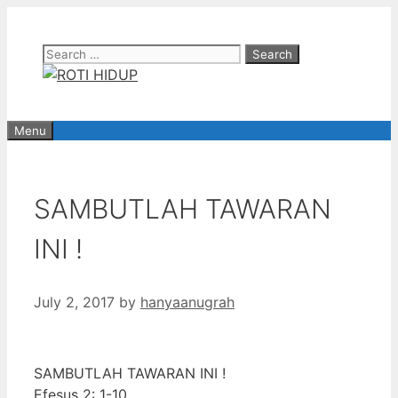
Skip
to
Search
content
for:
Menu
SAMBUTLAH TAWARAN
INI !
July 2, 2017
by
hanyaanugrah
SAMBUTLAH TAWARAN INI !
Efesus 2: 1-10