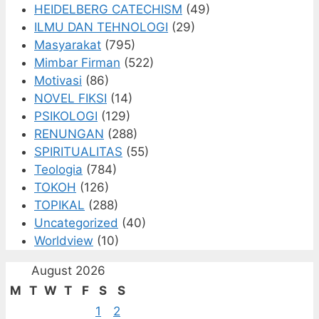
HEIDELBERG CATECHISM
(49)
ILMU DAN TEHNOLOGI
(29)
Masyarakat
(795)
Mimbar Firman
(522)
Motivasi
(86)
NOVEL FIKSI
(14)
PSIKOLOGI
(129)
RENUNGAN
(288)
SPIRITUALITAS
(55)
Teologia
(784)
TOKOH
(126)
TOPIKAL
(288)
Uncategorized
(40)
Worldview
(10)
August 2026
M
T
W
T
F
S
S
1
2