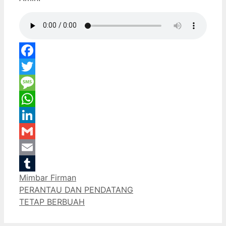
Facebook
Twitter
Message
WhatsApp
LinkedIn
Gmail
Email
Categories
Mimbar Firman
Tumblr
PERANTAU DAN PENDATANG
TETAP BERBUAH