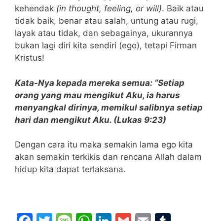
kehendak
(in thought, feeling, or will)
. Baik atau
tidak baik, benar atau salah, untung atau rugi,
layak atau tidak, dan sebagainya, ukurannya
bukan lagi diri kita sendiri (ego), tetapi Firman
Kristus!
Kata-Nya kepada mereka semua: “Setiap
orang yang mau mengikut Aku, ia harus
menyangkal dirinya, memikul salibnya setiap
hari dan mengikut Aku. (Lukas 9:23)
Dengan cara itu maka semakin lama ego kita
akan semakin terkikis dan rencana Allah dalam
hidup kita dapat terlaksana.
F
T
M
W
Li
G
E
T