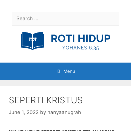
Skip
to
Search
content
for:
Menu
SEPERTI KRISTUS
June 1, 2022
by
hanyaanugrah