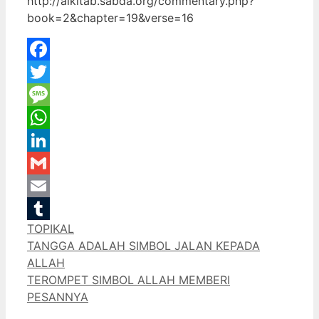
http://alkitab.sabda.org/commentary.php?
book=2&chapter=19&verse=16
Facebook
Twitter
Message
WhatsApp
LinkedIn
Gmail
Email
Categories
TOPIKAL
Tumblr
TANGGA ADALAH SIMBOL JALAN KEPADA
ALLAH
TEROMPET SIMBOL ALLAH MEMBERI
PESANNYA