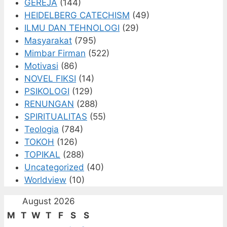
GEREJA
(144)
HEIDELBERG CATECHISM
(49)
ILMU DAN TEHNOLOGI
(29)
Masyarakat
(795)
Mimbar Firman
(522)
Motivasi
(86)
NOVEL FIKSI
(14)
PSIKOLOGI
(129)
RENUNGAN
(288)
SPIRITUALITAS
(55)
Teologia
(784)
TOKOH
(126)
TOPIKAL
(288)
Uncategorized
(40)
Worldview
(10)
August 2026
M
T
W
T
F
S
S