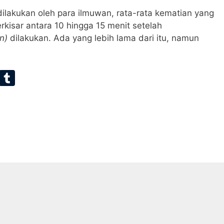
dilakukan oleh para ilmuwan, rata-rata kematian yang
rkisar antara 10 hingga 15 menit setelah
n)
dilakukan. Ada yang lebih lama dari itu, namun
E
T
m
u
ai
m
bl
r