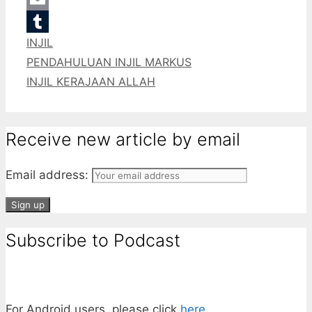
Email
Categories
INJIL
Tumblr
PENDAHULUAN INJIL MARKUS
INJIL KERAJAAN ALLAH
Receive new article by email
Email address:
Subscribe to Podcast
For Android users, please click
here