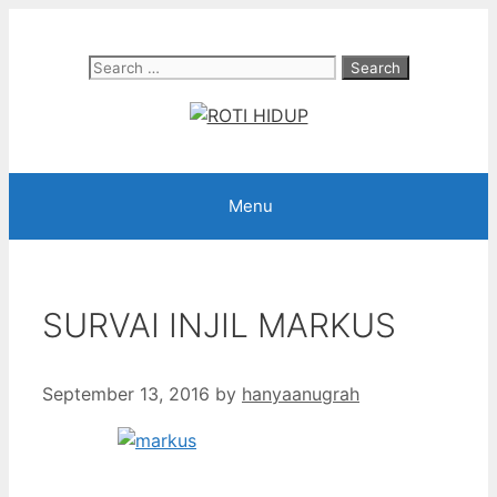
Skip
to
Search
content
for:
Menu
SURVAI INJIL MARKUS
September 13, 2016
by
hanyaanugrah