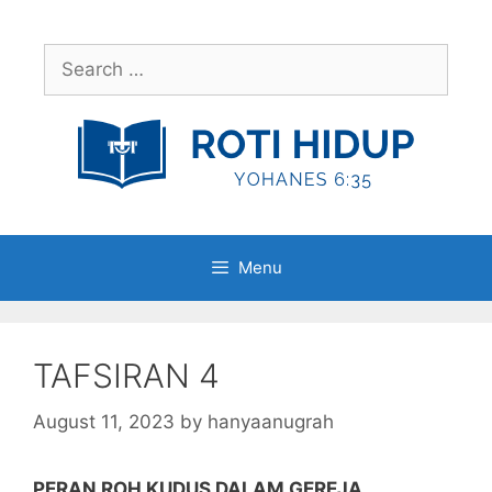
Skip
to
Search
content
for:
Menu
TAFSIRAN 4
August 11, 2023
by
hanyaanugrah
PERAN ROH KUDUS DALAM GEREJA