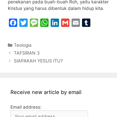
penekanan pada buah-buah Roh, yaitu karakter
Kristus yang harus dibentuk dalam hidup kita.
F
T
M
W
Li
G
E
T
a
w
e
h
n
m
m
u
c
itt
s
at
k
ai
ai
m
Categories
Teologia
e
er
s
s
e
l
l
bl
TAFSIRAN 3
b
a
A
dI
r
SIAPAKAH YESUS ITU?
o
g
p
n
o
e
p
k
Receive new article by email
Email address: