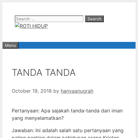
Skip
to
Search
content
for:
Menu
TANDA TANDA
October 19, 2018
by
hanyaanugrah
Pertanyaan: Apa sajakah tanda-tanda dari iman
yang menyelamatkan?
Jawaban: Ini adalah salah satu pertanyaan yang
paling penting dalam kehidupan orang Kristen.