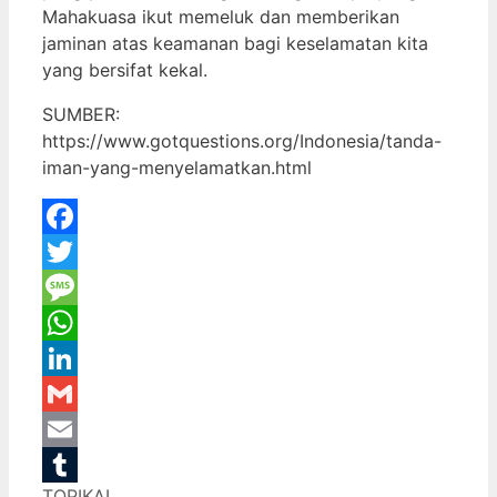
Mahakuasa ikut memeluk dan memberikan
jaminan atas keamanan bagi keselamatan kita
yang bersifat kekal.
SUMBER:
https://www.gotquestions.org/Indonesia/tanda-
iman-yang-menyelamatkan.html
Facebook
Twitter
Message
WhatsApp
LinkedIn
Gmail
Email
Categories
TOPIKAL