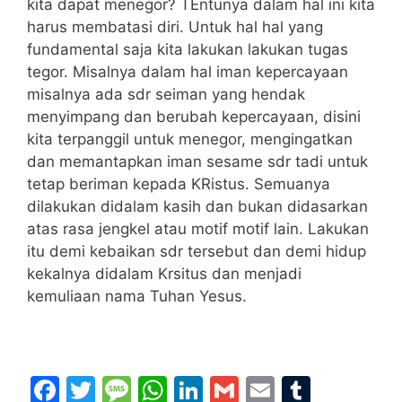
kita dapat menegor? TEntunya dalam hal ini kita
harus membatasi diri. Untuk hal hal yang
fundamental saja kita lakukan lakukan tugas
tegor. Misalnya dalam hal iman kepercayaan
misalnya ada sdr seiman yang hendak
menyimpang dan berubah kepercayaan, disini
kita terpanggil untuk menegor, mengingatkan
dan memantapkan iman sesame sdr tadi untuk
tetap beriman kepada KRistus. Semuanya
dilakukan didalam kasih dan bukan didasarkan
atas rasa jengkel atau motif motif lain. Lakukan
itu demi kebaikan sdr tersebut dan demi hidup
kekalnya didalam Krsitus dan menjadi
kemuliaan nama Tuhan Yesus.
F
T
M
W
Li
G
E
T