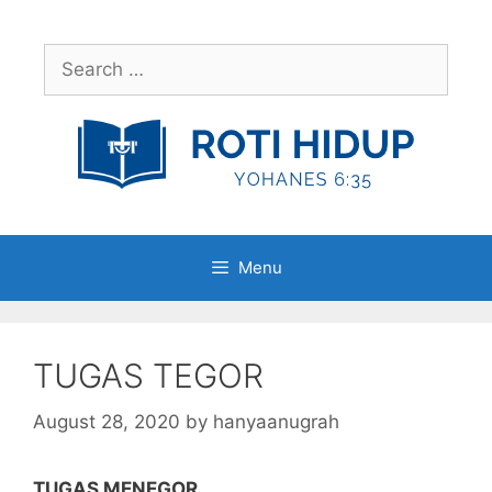
Skip
to
Search
content
for:
Menu
TUGAS TEGOR
August 28, 2020
by
hanyaanugrah
TUGAS MENEGOR.