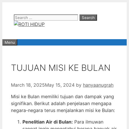
Skip
to
Search
content
for:
Menu
TUJUAN MISI KE BULAN
March 18, 2025
May 15, 2024
by
hanyaanugrah
Misi ke Bulan memiliki tujuan dan dampak yang
signifikan. Berikut adalah penjelasan mengapa
negara-negara terus menjalankan misi ke Bulan:
Penelitian Air di Bulan:
Para ilmuwan
sangat ingin mengetahui berapa banyak air