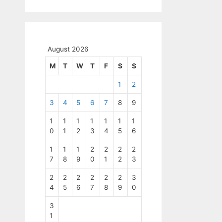
August 2026
M
T
W
T
F
S
S
1
2
3
4
5
6
7
8
9
1
1
1
1
1
1
1
0
1
2
3
4
5
6
1
1
1
2
2
2
2
7
8
9
0
1
2
3
2
2
2
2
2
2
3
4
5
6
7
8
9
0
3
1