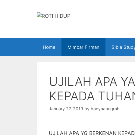
Skip
to
content
Home
Mimbar Firman
Bible Stud
UJILAH APA Y
KEPADA TUHA
January 27, 2019
by
hanyaanugrah
UJILAH APA YG BERKENAN KEPA