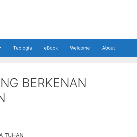
y
Teologia
eBook
Welcome
About
ANG BERKENAN
N
DA TUHAN