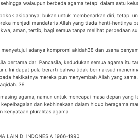
, sehingga walaupun berbeda agama tetapi dalam satu kel
okpokok akidahnya; bukan untuk membenarkan diri, tetapi 
mereka menjadi mandataris Allah yang tiada henti-hentinya 
kwa, aman, tertib, bagi semua tanpa melihat perbedaan suk
nah menyetujui adanya kompromi akidah38 dan usaha penya
sila pertama dari Pancasila, kedudukan semua agama itu 
kum. Ini dapat pula berarti bahwa tidak bermaksud mener
 pada hakikatnya mereka pun menyembah Allah yang sama.
aqidah. 39
-masing agama, namun untuk mencapai masa depan yang lebi
 kepelbagaian dan kebhinekaan dalam hidup beragama ma
n kenyataan pluralitas agama.
 LAIN DI INDONESIA 1966-1990