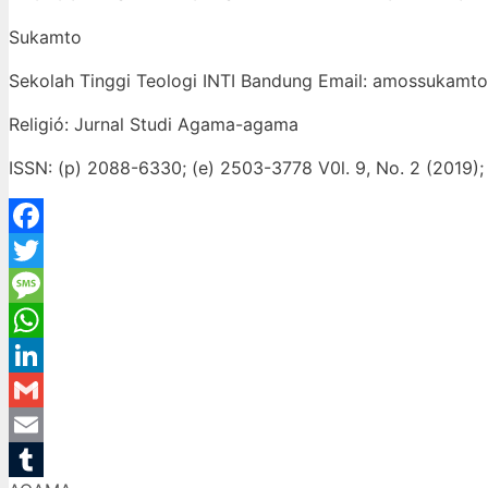
Sukamto
Sekolah Tinggi Teologi INTI Bandung Email: amossukam
Religió: Jurnal Studi Agama-agama
ISSN: (p) 2088-6330; (e) 2503-3778 V0l. 9, No. 2 (2019);
Facebook
Twitter
Message
WhatsApp
LinkedIn
Gmail
Email