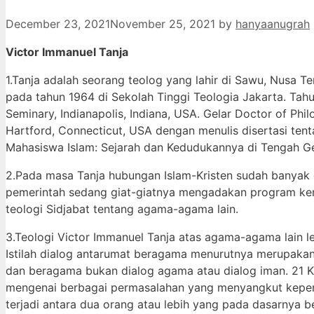
December 23, 2021
November 25, 2021
by
hanyaanugrah
Victor Immanuel Tanja
1.Tanja adalah seorang teolog yang lahir di Sawu, Nusa 
pada tahun 1964 di Sekolah Tinggi Teologia Jakarta. Tahu
Seminary, Indianapolis, Indiana, USA. Gelar Doctor of Phi
Hartford, Connecticut, USA dengan menulis disertasi tent
Mahasiswa Islam: Sejarah dan Kedudukannya di Tengah G
2.Pada masa Tanja hubungan Islam-Kristen sudah banyak di
pemerintah sedang giat-giatnya mengadakan program keru
teologi Sidjabat tentang agama-agama lain.
3.Teologi Victor Immanuel Tanja atas agama-agama lain 
Istilah dialog antarumat beragama menurutnya merupakan 
dan beragama bukan dialog agama atau dialog iman. 21 Ka
mengenai berbagai permasalahan yang menyangkut kepent
terjadi antara dua orang atau lebih yang pada dasarnya b