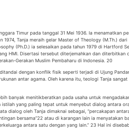
Tenggara Timur pada tanggal 31 Mei 1936. Ia menamatkan pe
n 1974, Tanja meraih gelar Master of Theology (M.Th.) dari
losophy (Ph.D.) ia selesaikan pada tahun 1979 di Hartford 
ang HMI. Disertasi tersebut diterjemahkan dan diterbitkan
erakan-Gerakan Muslim Pembaharu di Indonesia. 20
tandai dengan konflik fisik seperti terjadi di Ujung Pand
kunan antar agama. Oleh karena itu, teologi Tanja sanga
lebih banyak menitikberatkan pada usaha untuk mengadaka
istilah yang paling tepat untuk menyebut dialog antara o
ta dialog oleh Tanja dimaknai sebagai, “percakapan antara
ingan bersama”22 atau di karangan lain ia menyatakan b
erkeluarga antara satu dengan yang lain.” 23 Hal ini diseb