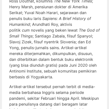
Ross Douthat, kolumnis
The New York Times
;
Henry Marsh, pensiunan dokter di Amerika
Serikat; Yuval Noah Harari, sejarawan dan
penulis buku laris
Sapiens: A Brief History of
Humankind
; Arundhati Roy, aktivis
politik
cum
novelis yang beken lewat
The God of
Small Things
; Santiago Zabala, filsuf Spanyol;
Slavoj Zizek, filsuf nyentrik Slovenia; dan Ed
Yong, penulis-jurnalis sains. Artikel-artikel
mereka diterjemahkan, dikumpulkan, disusun,
dan diterbitkan dalam bentuk buku elektronik
(yang bisa diunduh gratis) pada Juni 2020 oleh
Antinomi Institute, sebuah komunitas pemikiran
berbasis di Yogyakarta.
Artikel-artikel tersebut pernah terbit di media-
media berbahasa Inggris selama periode
pandemi, sekitar Februari hingga April. Meskipun
para penulisnya datang dari beragam latar