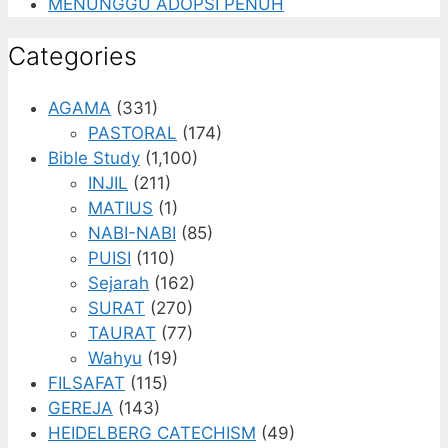
MENUNGGU ADOPSI PENUH
Categories
AGAMA
(331)
PASTORAL
(174)
Bible Study
(1,100)
INJIL
(211)
MATIUS
(1)
NABI-NABI
(85)
PUISI
(110)
Sejarah
(162)
SURAT
(270)
TAURAT
(77)
Wahyu
(19)
FILSAFAT
(115)
GEREJA
(143)
HEIDELBERG CATECHISM
(49)