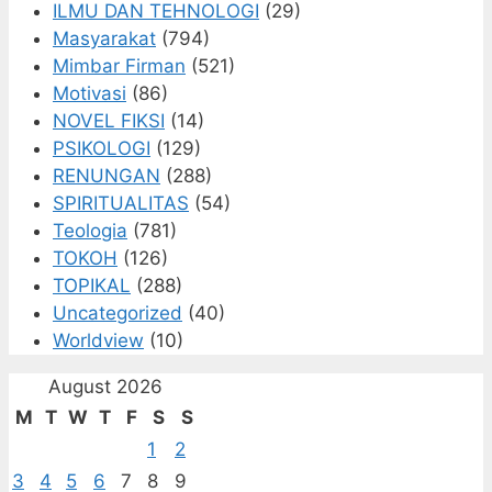
ILMU DAN TEHNOLOGI
(29)
Masyarakat
(794)
Mimbar Firman
(521)
Motivasi
(86)
NOVEL FIKSI
(14)
PSIKOLOGI
(129)
RENUNGAN
(288)
SPIRITUALITAS
(54)
Teologia
(781)
TOKOH
(126)
TOPIKAL
(288)
Uncategorized
(40)
Worldview
(10)
August 2026
M
T
W
T
F
S
S
1
2
3
4
5
6
7
8
9