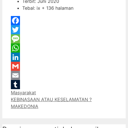
Terbit: Juni 2020
Tebal: ix + 136 halaman
Facebook
Twitter
Message
WhatsApp
LinkedIn
Gmail
Email
Categories
Masyarakat
Tumblr
KEBINASAAN ATAU KESELAMATAN ?
MAKEDONIA