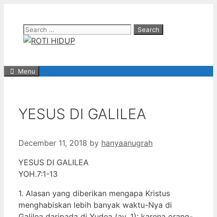
Skip
to
Search
content
for:
Menu
YESUS DI GALILEA
December 11, 2018
by
hanyaanugrah
YESUS DI GALILEA
YOH.7:1-13
1. Alasan yang diberikan mengapa Kristus
menghabiskan lebih banyak waktu-Nya di
Galilea daripada di Yudea (ay. 1): karena orang-