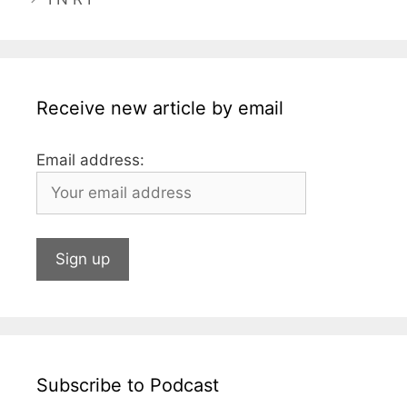
o
g
p
n
o
e
p
k
Receive new article by email
Email address:
Subscribe to Podcast