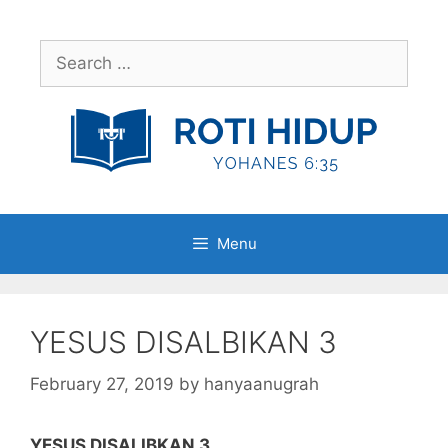
Skip
to
Search
content
for:
Menu
YESUS DISALBIKAN 3
February 27, 2019
by
hanyaanugrah
YESUS DISALIBKAN 3