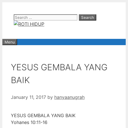
Skip
to
Search
content
for:
Menu
YESUS GEMBALA YANG
BAIK
January 11, 2017
by
hanyaanugrah
YESUS GEMBALA YANG BAIK
Yohanes 10:11-16