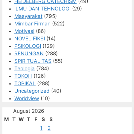
HEIDELBERG CATECHISM
(49)
ILMU DAN TEHNOLOGI
(29)
Masyarakat
(795)
Mimbar Firman
(522)
Motivasi
(86)
NOVEL FIKSI
(14)
PSIKOLOGI
(129)
RENUNGAN
(288)
SPIRITUALITAS
(55)
Teologia
(784)
TOKOH
(126)
TOPIKAL
(288)
Uncategorized
(40)
Worldview
(10)
August 2026
M
T
W
T
F
S
S
1
2