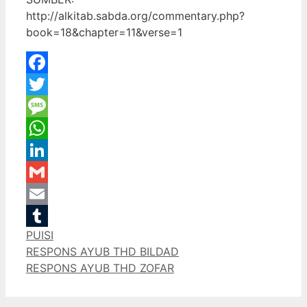
http://alkitab.sabda.org/commentary.php?
book=18&chapter=11&verse=1
Facebook
Twitter
Message
WhatsApp
LinkedIn
Gmail
Email
Categories
PUISI
Tumblr
RESPONS AYUB THD BILDAD
RESPONS AYUB THD ZOFAR