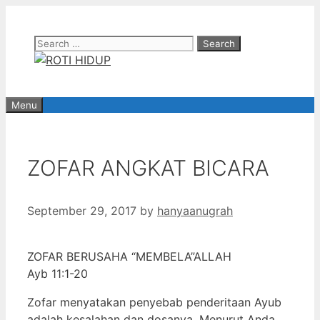
Skip
to
Search
content
for:
Menu
ZOFAR ANGKAT BICARA
September 29, 2017
by
hanyaanugrah
ZOFAR BERUSAHA “MEMBELA”ALLAH
Ayb 11:1-20
Zofar menyatakan penyebab penderitaan Ayub
adalah kesalahan dan dosanya. Menurut Anda