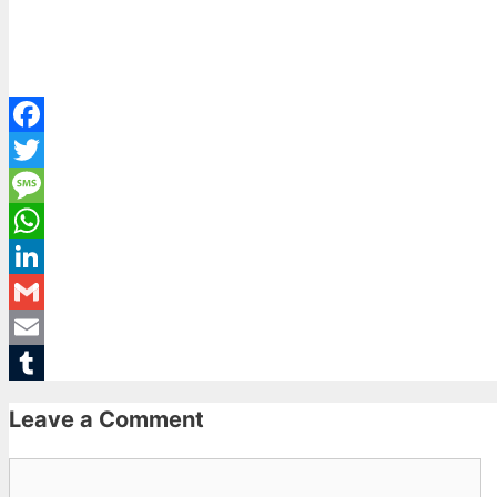
Facebook
Twitter
Message
WhatsApp
LinkedIn
Gmail
Email
Tumblr
Leave a Comment
Comment