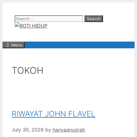
Skip
to
Search
content
for:
Menu
TOKOH
RIWAYAT JOHN FLAVEL
July 30, 2026
by
hanyaanugrah