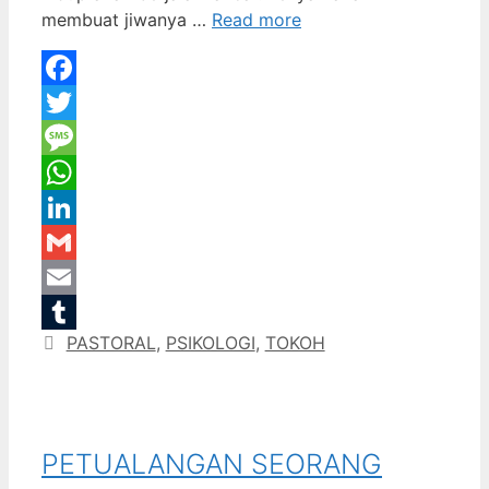
membuat jiwanya …
Read more
Facebook
Twitter
Message
WhatsApp
LinkedIn
Gmail
Email
Categories
PASTORAL
,
PSIKOLOGI
,
TOKOH
Tumblr
PETUALANGAN SEORANG