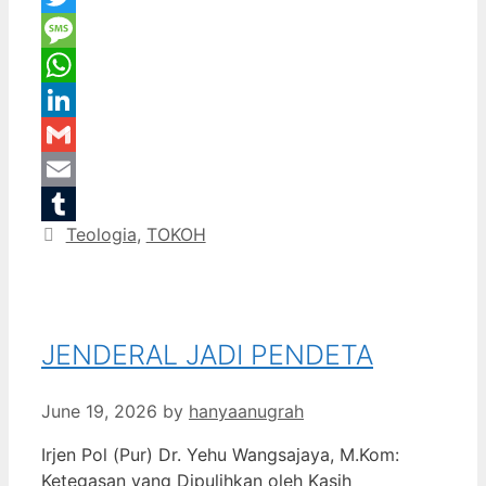
Twitter
Message
WhatsApp
LinkedIn
Gmail
Email
Categories
Teologia
,
TOKOH
Tumblr
JENDERAL JADI PENDETA
June 19, 2026
by
hanyaanugrah
Irjen Pol (Pur) Dr. Yehu Wangsajaya, M.Kom:
Ketegasan yang Dipulihkan oleh Kasih