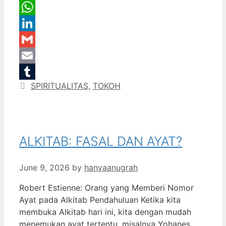
Message
WhatsApp
LinkedIn
Gmail
Email
Categories
SPIRITUALITAS
,
TOKOH
Tumblr
ALKITAB: FASAL DAN AYAT?
June 9, 2026
by
hanyaanugrah
Robert Estienne: Orang yang Memberi Nomor
Ayat pada Alkitab Pendahuluan Ketika kita
membuka Alkitab hari ini, kita dengan mudah
menemukan ayat tertentu, misalnya Yohanes