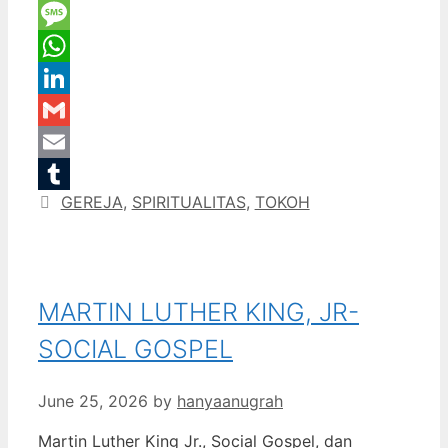
Twitter
Message
WhatsApp
LinkedIn
Gmail
Email
Categories
GEREJA
,
SPIRITUALITAS
,
TOKOH
Tumblr
MARTIN LUTHER KING, JR-
SOCIAL GOSPEL
June 25, 2026
by
hanyaanugrah
Martin Luther King Jr., Social Gospel, dan