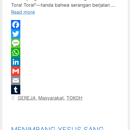
Tora! Tora!”—tanda bahwa serangan berjalan …
Read more
Facebook
Twitter
Message
WhatsApp
LinkedIn
Gmail
Email
Categories
GEREJA
,
Masyarakat
,
TOKOH
Tumblr
MENIMBANG YESUS SANG