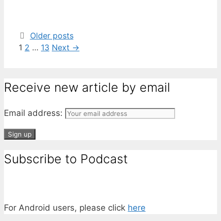
Older posts
Page
Page
Page
1
2
…
13
Next
→
Receive new article by email
Email address:
Subscribe to Podcast
For Android users, please click
here