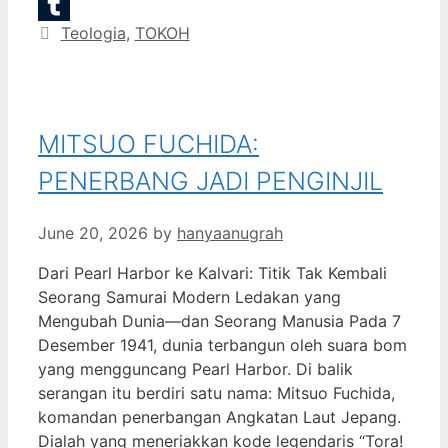
Email
Categories
Teologia
,
TOKOH
Tumblr
MITSUO FUCHIDA:
PENERBANG JADI PENGINJIL
June 20, 2026
by
hanyaanugrah
Dari Pearl Harbor ke Kalvari: Titik Tak Kembali
Seorang Samurai Modern Ledakan yang
Mengubah Dunia—dan Seorang Manusia Pada 7
Desember 1941, dunia terbangun oleh suara bom
yang mengguncang Pearl Harbor. Di balik
serangan itu berdiri satu nama: Mitsuo Fuchida,
komandan penerbangan Angkatan Laut Jepang.
Dialah yang meneriakkan kode legendaris “Tora!