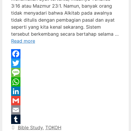
3:16 atau Mazmur 23:1. Namun, banyak orang
tidak menyadari bahwa Alkitab pada awalnya
tidak ditulis dengan pembagian pasal dan ayat
seperti yang kita kenal sekarang. Sistem
tersebut berkembang secara bertahap selama …
Read more
Facebook
Twitter
Message
WhatsApp
LinkedIn
Gmail
Email
Categories
Bible Study
,
TOKOH
Tumblr