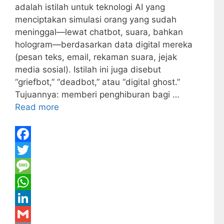
adalah istilah untuk teknologi AI yang
menciptakan simulasi orang yang sudah
meninggal—lewat chatbot, suara, bahkan
hologram—berdasarkan data digital mereka
(pesan teks, email, rekaman suara, jejak
media sosial). Istilah ini juga disebut
“griefbot,” “deadbot,” atau “digital ghost.”
Tujuannya: memberi penghiburan bagi …
Read more
F
a
T
c
w
M
e
i
e
W
b
t
s
h
L