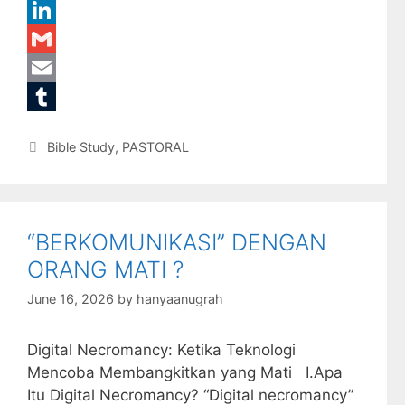
e
i
e
W
b
t
s
h
L
o
t
s
a
i
G
o
e
a
t
n
m
E
k
r
g
s
k
a
m
T
Categories
Bible Study
,
PASTORAL
e
A
e
i
a
u
p
d
l
i
m
p
I
l
b
“BERKOMUNIKASI” DENGAN
n
l
ORANG MATI ?
r
June 16, 2026
by
hanyaanugrah
Digital Necromancy: Ketika Teknologi
Mencoba Membangkitkan yang Mati I.Apa
Itu Digital Necromancy? “Digital necromancy”