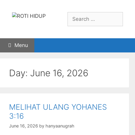
Skip
to
Search
content
for:
Menu
Day:
June 16, 2026
MELIHAT ULANG YOHANES
3:16
June 16, 2026
by
hanyaanugrah