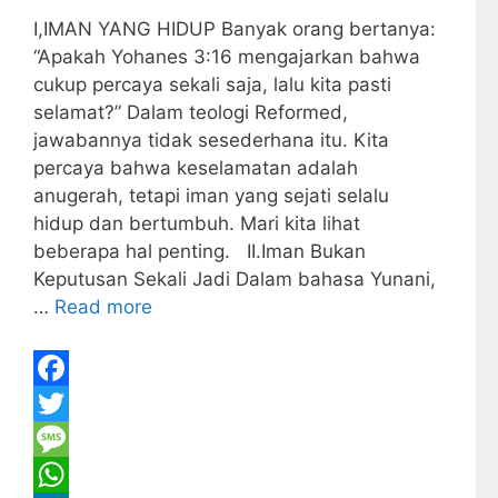
I,IMAN YANG HIDUP Banyak orang bertanya:
“Apakah Yohanes 3:16 mengajarkan bahwa
cukup percaya sekali saja, lalu kita pasti
selamat?” Dalam teologi Reformed,
jawabannya tidak sesederhana itu. Kita
percaya bahwa keselamatan adalah
anugerah, tetapi iman yang sejati selalu
hidup dan bertumbuh. Mari kita lihat
beberapa hal penting. II.Iman Bukan
Keputusan Sekali Jadi Dalam bahasa Yunani,
…
Read more
F
a
T
c
w
M