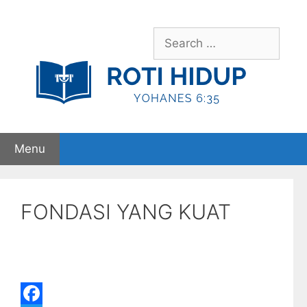
Skip
to
Search
content
for:
Menu
FONDASI YANG KUAT