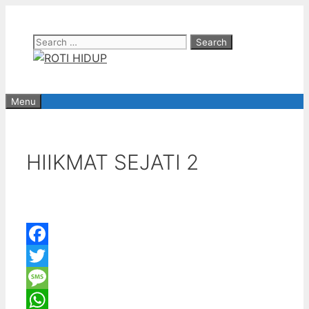
Skip
to
Search
content
for:
Menu
HIIKMAT SEJATI 2
Facebook
Twitter
Message