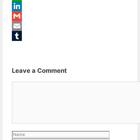
WhatsApp
LinkedIn
Gmail
Email
Tumblr
Leave a Comment
Comment
Name
Email