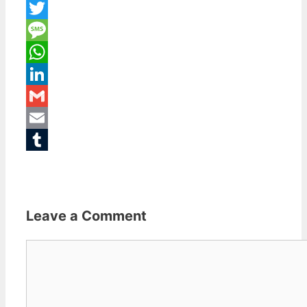
Facebook
Twitter
Message
WhatsApp
LinkedIn
Gmail
Email
Tumblr
Leave a Comment
Comment