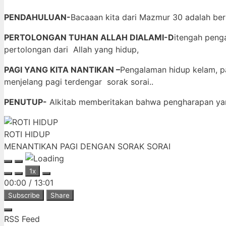
PENDAHULUAN-
Bacaaan kita dari Mazmur 30 adalah b
PERTOLONGAN TUHAN ALLAH DIALAMI-D
itengah pen
pertolongan dari Allah yang hidup,
PAGI YANG KITA NANTIKAN –
Pengalaman hidup kelam, pa
menjelang pagi terdengar sorak sorai..
PENUTUP-
Alkitab memberitakan bahwa pengharapan yan
ROTI HIDUP
MENANTIKAN PAGI DENGAN SORAK SORAI
Play
Pause
1x
Episode
Episode
00:00
/
13:01
Subscribe
Share
RSS Feed