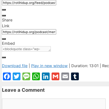
Share
Link
Embed
Download file
|
Play in new window
|
Duration: 13:01
|
Rec
Facebook
Twitter
Message
WhatsApp
LinkedIn
Gmail
Email
Tumblr
Leave a Comment
Comment