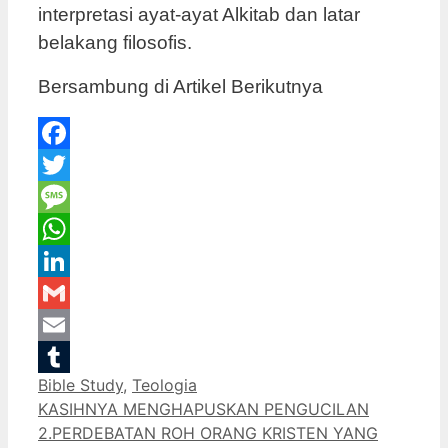
interpretasi ayat-ayat Alkitab dan latar
belakang filosofis.
Bersambung di Artikel Berikutnya
Facebook
Twitter
Message
WhatsApp
LinkedIn
Gmail
Email
Categories
Bible Study
,
Teologia
Tumblr
KASIHNYA MENGHAPUSKAN PENGUCILAN
2.PERDEBATAN ROH ORANG KRISTEN YANG