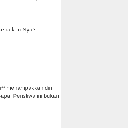
.
 kenaikan-Nya?
.
ri** menampakkan diri
apa. Peristiwa ini bukan