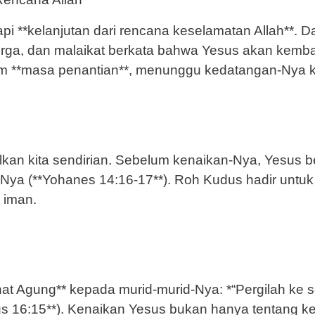
api **kelanjutan dari rencana keselamatan Allah**. 
urga, dan malaikat berkata bahwa Yesus akan kemb
lam **masa penantian**, menunggu kedatangan-Nya k
lkan kita sendirian. Sebelum kenaikan-Nya, Yesus b
-Nya (**Yohanes 14:16-17**). Roh Kudus hadir untu
 iman.
t Agung** kepada murid-murid-Nya: *“Pergilah ke s
kus 16:15**). Kenaikan Yesus bukan hanya tentang ke