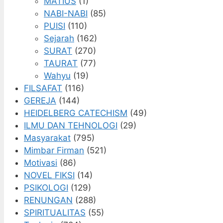
MATIUS
(1)
NABI-NABI
(85)
PUISI
(110)
Sejarah
(162)
SURAT
(270)
TAURAT
(77)
Wahyu
(19)
FILSAFAT
(116)
GEREJA
(144)
HEIDELBERG CATECHISM
(49)
ILMU DAN TEHNOLOGI
(29)
Masyarakat
(795)
Mimbar Firman
(521)
Motivasi
(86)
NOVEL FIKSI
(14)
PSIKOLOGI
(129)
RENUNGAN
(288)
SPIRITUALITAS
(55)