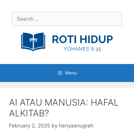
Skip
to
Search
content
for:
Menu
AI ATAU MANUSIA: HAFAL
ALKITAB?
February 2, 2025
by
hanyaanugrah