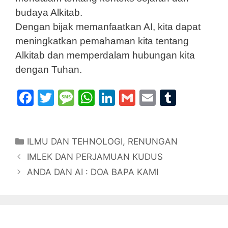
budaya Alkitab.
Dengan bijak memanfaatkan AI, kita dapat
meningkatkan pemahaman kita tentang
Alkitab dan memperdalam hubungan kita
dengan Tuhan.
F
T
M
W
Li
G
E
T
a
w
e
h
n
m
m
u
c
itt
s
at
k
ai
ai
m
Categories
ILMU DAN TEHNOLOGI
e
er
s
s
e
,
RENUNGAN
l
l
bl
IMLEK DAN PERJAMUAN KUDUS
b
a
A
dI
r
ANDA DAN AI : DOA BAPA KAMI
o
g
p
n
o
e
p
k