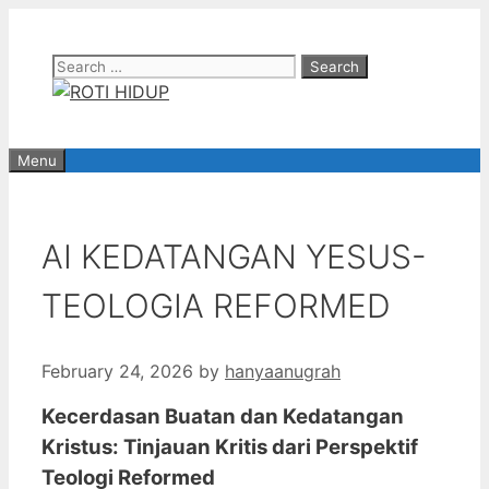
Skip
to
Search
content
for:
Menu
AI KEDATANGAN YESUS-
TEOLOGIA REFORMED
February 24, 2026
by
hanyaanugrah
Kecerdasan Buatan dan Kedatangan
Kristus: Tinjauan Kritis dari Perspektif
Teologi Reformed