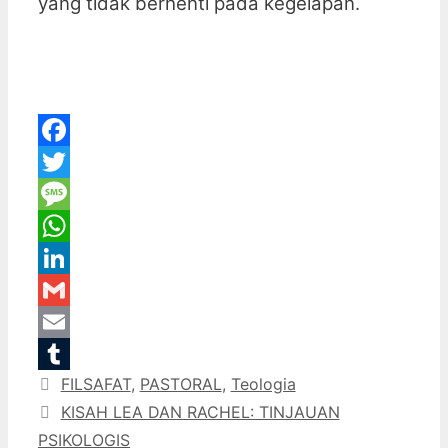
yang tidak berhenti pada kegelapan.
Facebook
Twitter
Message
WhatsApp
LinkedIn
Gmail
Email
Categories
FILSAFAT
,
PASTORAL
,
Teologia
Tumblr
KISAH LEA DAN RACHEL: TINJAUAN
PSIKOLOGIS