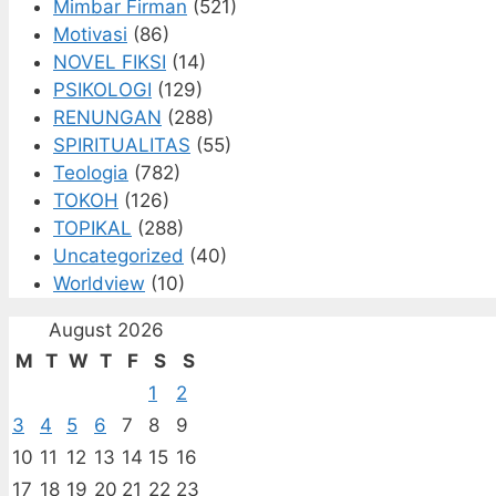
Mimbar Firman
(521)
Motivasi
(86)
NOVEL FIKSI
(14)
PSIKOLOGI
(129)
RENUNGAN
(288)
SPIRITUALITAS
(55)
Teologia
(782)
TOKOH
(126)
TOPIKAL
(288)
Uncategorized
(40)
Worldview
(10)
August 2026
M
T
W
T
F
S
S
1
2
3
4
5
6
7
8
9
10
11
12
13
14
15
16
17
18
19
20
21
22
23