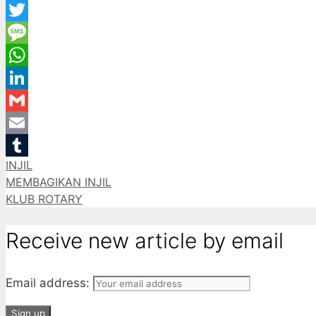
Facebook
Twitter
Message
WhatsApp
LinkedIn
Gmail
Email
Categories
INJIL
Tumblr
MEMBAGIKAN INJIL
KLUB ROTARY
Receive new article by email
Email address: