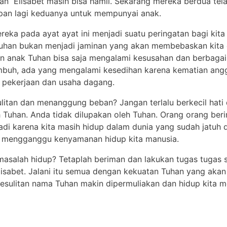
n Elisabet masih bisa hamil. Sekarang mereka berdua telah
pan lagi keduanya untuk mempunyai anak.
eka pada ayat ayat ini menjadi suatu peringatan bagi kita
uhan bukan menjadi jaminan yang akan membebaskan kita d
man anak Tuhan bisa saja mengalami kesusahan dan berbaga
embuh, ada yang mengalami kesedihan karena kematian ang
m pekerjaan dan usaha dagang.
ulitan dan menanggung beban? Jangan terlalu berkecil hat
leh Tuhan. Anda tidak dilupakan oleh Tuhan. Orang orang be
di karena kita masih hidup dalam dunia yang sudah jatuh 
n mengganggu kenyamanan hidup kita manusia.
masalah hidup? Tetaplah beriman dan lakukan tugas tugas 
Elisabet. Jalani itu semua dengan kekuatan Tuhan yang a
m kesulitan nama Tuhan makin dipermuliakan dan hidup kita 