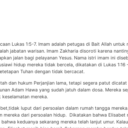
caan Lukas 1:5-7. Imam adalah petugas di Bait Allah unt
alah jabatan warisan. Imam Zakharia disoroti karena nanti
kan jalan bagi pelayanan Yesus. Nama istri imam ini dise
iawi hidup mereka tidak bercela, dikatakan di Lukas 1:16 
etetapan Tuhan dengan tidak bercacat.
ntah dan hukum Perjanjian lama, tetapi segera patut dicatat
runan Adam Hawa yang sudah jatuh dalam dosa. Mereka sep
k keselamatan mereka.
sabet,tidak luput dari persoalan dalam rumah tangga merek
 mereka dari persoalan hidup. Dikatakan bahwa Elisabet m
 bahwa keduanya sekarang mereka telah lanjut umur. Kala