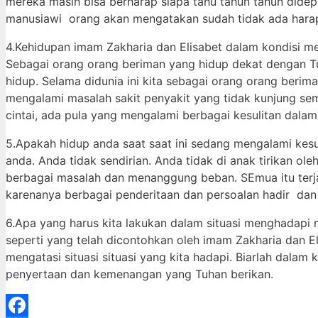
mereka masih bisa berharap siapa tahu tahun tahun didepa
manusiawi orang akan mengatakan sudah tidak ada hara
4.Kehidupan imam Zakharia dan Elisabet dalam kondisi mer
Sebagai orang orang beriman yang hidup dekat dengan T
hidup. Selama didunia ini kita sebagai orang orang beri
mengalami masalah sakit penyakit yang tidak kunjung s
cintai, ada pula yang mengalami berbagai kesulitan dala
5.Apakah hidup anda saat saat ini sedang mengalami kes
anda. Anda tidak sendirian. Anda tidak di anak tirikan o
berbagai masalah dan menanggung beban. SEmua itu terja
karenanya berbagai penderitaan dan persoalan hadir da
6.Apa yang harus kita lakukan dalam situasi menghadapi 
seperti yang telah dicontohkan oleh imam Zakharia dan 
mengatasi situasi situasi yang kita hadapi. Biarlah dala
penyertaan dan kemenangan yang Tuhan berikan.