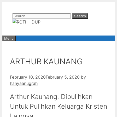
Skip
to
Search
content
for:
Menu
ARTHUR KAUNANG
February 10, 2020
February 5, 2020
by
hanyaanugrah
Arthur Kaunang: Dipulihkan
Untuk Pulihkan Keluarga Kristen
Lainnya