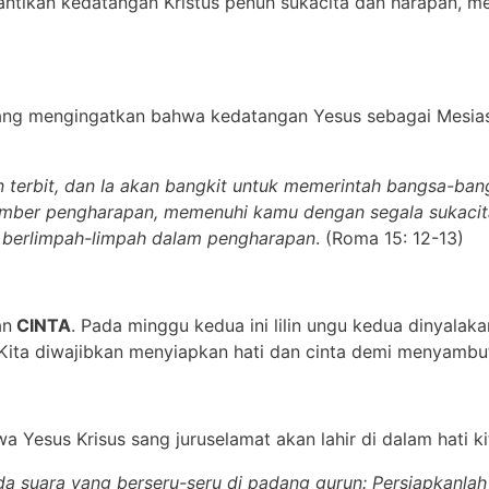
antikan kedatangan Kristus penuh sukacita dan harapan, m
ng mengingatkan bahwa kedatangan Yesus sebagai Mesias
an terbit, dan Ia akan bangkit untuk memerintah bangsa-ba
mber pengharapan, memenuhi kamu dengan segala sukacit
 berlimpah-limpah dalam pengharapan
. (Roma 15: 12-13)
an
CINTA
. Pada minggu kedua ini lilin ungu kedua dinyalak
Kita diwajibkan menyiapkan hati dan cinta demi menyambut
a Yesus Krisus sang juruselamat akan lahir di dalam hati ki
da suara yang berseru-seru di padang gurun: Persiapkanlah 