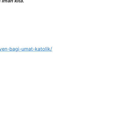
iman kita.
dven-bagi-umat-katolik/