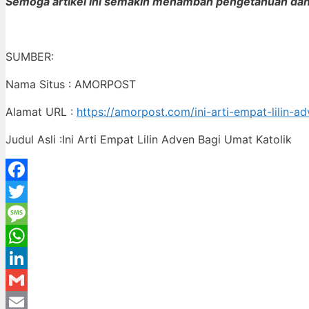
Semoga artikel ini semakin menambah pengetahuan dan 
SUMBER:
Nama Situs : AMORPOST
Alamat URL :
https://amorpost.com/ini-arti-empat-lilin-a
Judul Asli :Ini Arti Empat Lilin Adven Bagi Umat Katolik
Facebook
Twitter
Message
WhatsApp
LinkedIn
Gmail