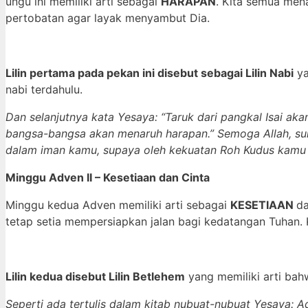
ungu ini memiliki arti sebagai
HARAPAN
. Kita semua men
pertobatan agar layak menyambut Dia.
Lilin pertama pada pekan ini disebut sebagai Lilin Nabi
ya
nabi terdahulu.
Dan selanjutnya kata Yesaya: “Taruk dari pangkal Isai ak
bangsa-bangsa akan menaruh harapan.” Semoga Allah, su
dalam iman kamu, supaya oleh kekuatan Roh Kudus kamu
Minggu Adven II – Kesetiaan dan Cinta
Minggu kedua Adven memiliki arti sebagai
KESETIAAN
d
tetap setia mempersiapkan jalan bagi kedatangan Tuhan. 
Lilin kedua disebut Lilin Betlehem
yang memiliki arti bahw
Seperti ada tertulis dalam kitab nubuat-nubuat Yesaya: A