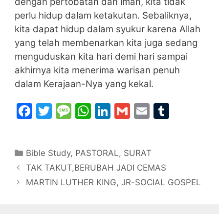
dengan pertobatan dan iman, kita tidak
perlu hidup dalam ketakutan. Sebaliknya,
kita dapat hidup dalam syukur karena Allah
yang telah membenarkan kita juga sedang
menguduskan kita hari demi hari sampai
akhirnya kita menerima warisan penuh
dalam Kerajaan-Nya yang kekal.
F
T
M
W
Li
G
E
T
a
w
e
h
n
m
m
u
c
itt
s
at
k
ai
ai
m
Categories
Bible Study
e
er
,
s
PASTORAL
s
e
,
SURAT
l
l
bl
TAK TAKUT,BERUBAH JADI CEMAS
b
a
A
dI
r
MARTIN LUTHER KING, JR-SOCIAL GOSPEL
o
g
p
n
o
e
p