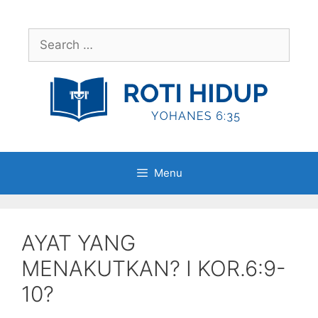
Skip
to
Search
content
for:
Menu
AYAT YANG
MENAKUTKAN? I KOR.6:9-
10?