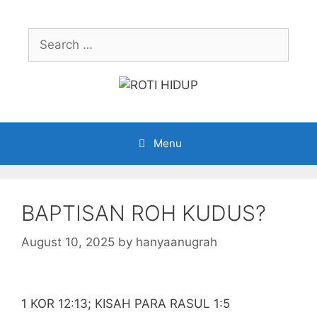
Skip
to
Search
content
for:
Menu
BAPTISAN ROH KUDUS?
August 10, 2025
by
hanyaanugrah
1 KOR 12:13; KISAH PARA RASUL 1:5