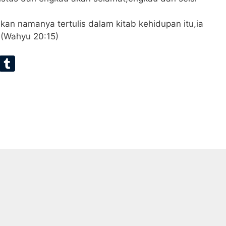
kan namanya tertulis dalam kitab kehidupan itu,ia
 (Wahyu 20:15)
E
T
m
u
ai
m
bl
r