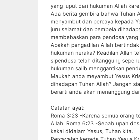
yang luput dari hukuman Allah kar
Ada berita gembira bahwa Tuhan Al
menyambut dan percaya kepada Yes
juru selamat dan pembela dihadapa
membebaskan para pendosa yang b
Apakah pengadilan Allah bertinda
hukuman neraka? Keadilan Allah t
sipendosa telah ditanggung sepenu
hukuman salib menggantikan pendo
Maukah anda meyambut Yesus Kris
dihadapan Tuhan Allah? Jangan sia 
berarti anda akan menanggung dan
Catatan ayat:
Roma 3:23 -Karena semua orang te
Allah. Roma 6:23 -Sebab upah dosa 
kekal didalam Yesus, Tuhan kita.
Percayalah kepada Tuhan Yesus Kri