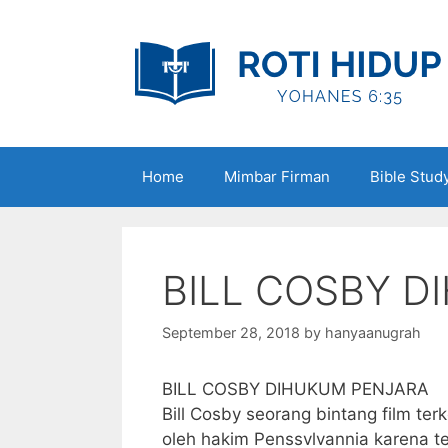
Skip
to
content
Home
Mimbar Firman
Bible Stud
BILL COSBY D
September 28, 2018
by
hanyaanugrah
BILL COSBY DIHUKUM PENJARA
Bill Cosby seorang bintang film te
oleh hakim Penssvlvannia karena t