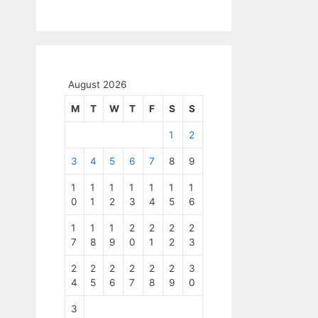
August 2026
M
T
W
T
F
S
S
1
2
3
4
5
6
7
8
9
1
1
1
1
1
1
1
0
1
2
3
4
5
6
1
1
1
2
2
2
2
7
8
9
0
1
2
3
2
2
2
2
2
2
3
4
5
6
7
8
9
0
3