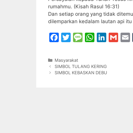
rumahmu. (Kisah Rasul 16:31)
Dan setiap orang yang tidak ditemu
dilemparkan kedalam lautan api itu
F
T
M
W
Li
G
a
w
e
h
n
m
c
itt
s
at
k
ai
Categories
Masyarakat
e
er
s
s
e
l
l
SIMBOL TULANG KERING
b
a
A
dI
SIMBOL KEBASKAN DEBU
o
g
p
n
o
e
p
k