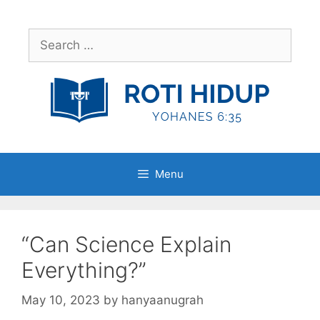
Skip
to
Search
content
for:
Menu
“Can Science Explain
Everything?”
May 10, 2023
by
hanyaanugrah