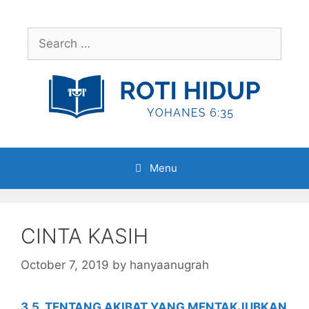
Skip
to
Search
content
for:
Menu
CINTA KASIH
October 7, 2019
by
hanyaanugrah
3.5. TENTANG AKIBAT YANG MENTAKJUBKAN