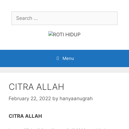
Skip
to
Search
content
for:
Menu
CITRA ALLAH
February 22, 2022
by
hanyaanugrah
CITRA ALLAH