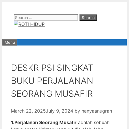
Skip
to
Search
content
for:
Menu
DESKRIPSI SINGKAT
BUKU PERJALANAN
SEORANG MUSAFIR
March 22, 2025
July 9, 2024
by
hanyaanugrah
1.Perjalanan Seorang Musafir
adalah sebuah