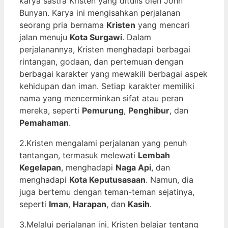
karya sastra Kristen yang ditulis oleh John
Bunyan. Karya ini mengisahkan perjalanan
seorang pria bernama
Kristen
yang mencari
jalan menuju
Kota Surgawi
. Dalam
perjalanannya, Kristen menghadapi berbagai
rintangan, godaan, dan pertemuan dengan
berbagai karakter yang mewakili berbagai aspek
kehidupan dan iman. Setiap karakter memiliki
nama yang mencerminkan sifat atau peran
mereka, seperti
Pemurung
,
Penghibur
, dan
Pemahaman
.
2.Kristen mengalami perjalanan yang penuh
tantangan, termasuk melewati
Lembah
Kegelapan
, menghadapi
Naga Api
, dan
menghadapi
Kota Keputusasaan
. Namun, dia
juga bertemu dengan teman-teman sejatinya,
seperti
Iman
,
Harapan
, dan
Kasih
.
3.Melalui perjalanan ini, Kristen belajar tentang