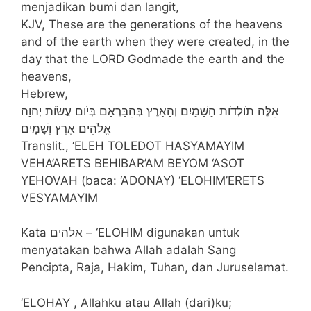
menjadikan bumi dan langit,
KJV, These are the generations of the heavens
and of the earth when they were created, in the
day that the LORD Godmade the earth and the
heavens,
Hebrew,
אֵלֶּה תֹולְדֹות הַשָּׁמַיִם וְהָאָרֶץ בְּהִבָּרְאָם בְּיֹום עֲשֹׂות יְהוָה
אֱלֹהִים אֶרֶץ וְשָׁמָיִם׃
Translit., ‘ELEH TOLEDOT HASYAMAYIM
VEHA’ARETS BEHIBAR’AM BEYOM ‘ASOT
YEHOVAH (baca: ‘ADONAY) ‘ELOHIM’ERETS
VESYAMAYIM
Kata אלהים – ‘ELOHIM digunakan untuk
menyatakan bahwa Allah adalah Sang
Pencipta, Raja, Hakim, Tuhan, dan Juruselamat.
‘ELOHAY , Allahku atau Allah (dari)ku;