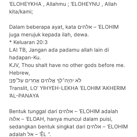
‘ELOHEYKHA , Allahmu ; ‘ELOHEYNU , Allah
kita/kami;
Dalam beberapa ayat, kata אלהים – ‘ELOHIM
juga merujuk kepada ilah, dewa.
* Keluaran 20:3
LAI TB, Jangan ada padamu allah lain di
hadapan-Ku.
KJV, Thou shalt have no other gods before me.
Hebrew,
לֹא יִהְיֶה־לְךָ אֱלֹהִים אֲחֵרִים עַל־פָּנָיַ׃
Translit, LO’ YIHYEH-LEKHA ‘ELOHIM ‘AKHERIM
‘AL-PANAYA
Bentuk tunggal dari אלהים – ‘ELOHIM adalah
אלוה – ‘ELOAH, hanya muncul dalam puisi,
sedangkan bentuk singkat dari אלהים – ‘ELOHIM
adalah אל – ‘ÊL “.