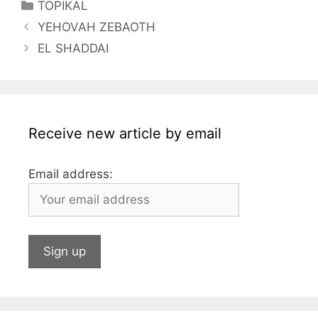
Categories
TOPIKAL
e
er
s
s
e
l
l
bl
YEHOVAH ZEBAOTH
b
a
A
dI
r
EL SHADDAI
o
g
p
n
o
e
p
k
Receive new article by email
Email address: