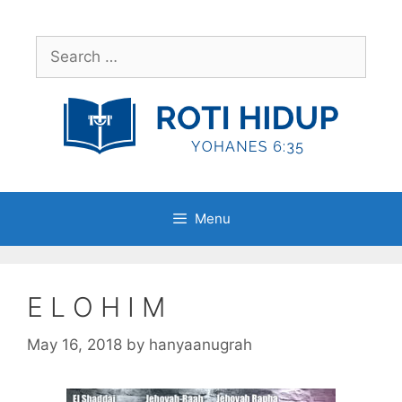
Skip
to
Search
content
for:
Menu
E L O H I M
May 16, 2018
by
hanyaanugrah