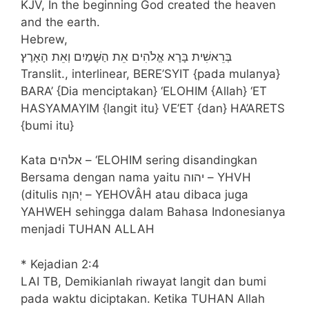
KJV, In the beginning God created the heaven
and the earth.
Hebrew,
בְּרֵאשִׁית בָּרָא אֱלֹהִים אֵת הַשָּׁמַיִם וְאֵת הָאָרֶץ׃
Translit., interlinear, BERE’SYIT {pada mulanya}
BARA’ {Dia menciptakan} ‘ELOHIM {Allah} ‘ET
HASYAMAYIM {langit itu} VE’ET {dan} HA’ARETS
{bumi itu}
Kata אלהים – ‘ELOHIM sering disandingkan
Bersama dengan nama yaitu יהוה – YHVH
(ditulis יְהוָה – YEHOVÂH atau dibaca juga
YAHWEH sehingga dalam Bahasa Indonesianya
menjadi TUHAN ALLAH
* Kejadian 2:4
LAI TB, Demikianlah riwayat langit dan bumi
pada waktu diciptakan. Ketika TUHAN Allah