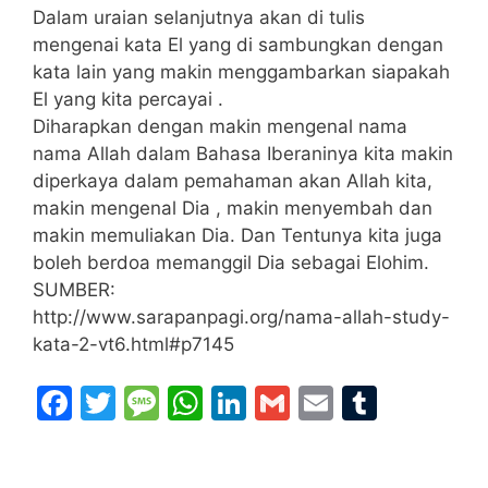
Dalam uraian selanjutnya akan di tulis
mengenai kata El yang di sambungkan dengan
kata lain yang makin menggambarkan siapakah
El yang kita percayai .
Diharapkan dengan makin mengenal nama
nama Allah dalam Bahasa Iberaninya kita makin
diperkaya dalam pemahaman akan Allah kita,
makin mengenal Dia , makin menyembah dan
makin memuliakan Dia. Dan Tentunya kita juga
boleh berdoa memanggil Dia sebagai Elohim.
SUMBER:
http://www.sarapanpagi.org/nama-allah-study-
kata-2-vt6.html#p7145
F
T
M
W
Li
G
E
T
a
w
e
h
n
m
m
u
c
itt
s
at
k
ai
ai
m