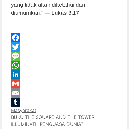
yang tidak akan diketahui dan
diumumkan.” — Lukas 8:17
Facebook
Twitter
Message
WhatsApp
LinkedIn
Gmail
Email
Categories
Masyarakat
Tumblr
BUKU THE SQUARE AND THE TOWER
ILLUMINATI -PENGUASA DUNIA?