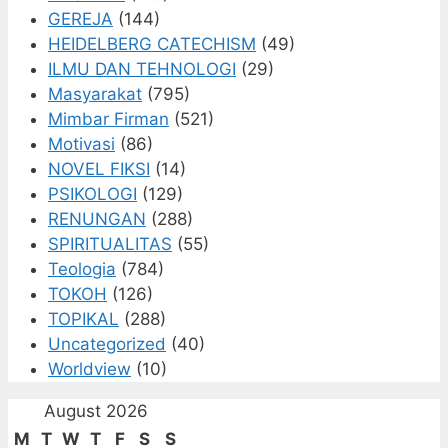
GEREJA
(144)
HEIDELBERG CATECHISM
(49)
ILMU DAN TEHNOLOGI
(29)
Masyarakat
(795)
Mimbar Firman
(521)
Motivasi
(86)
NOVEL FIKSI
(14)
PSIKOLOGI
(129)
RENUNGAN
(288)
SPIRITUALITAS
(55)
Teologia
(784)
TOKOH
(126)
TOPIKAL
(288)
Uncategorized
(40)
Worldview
(10)
August 2026
M
T
W
T
F
S
S