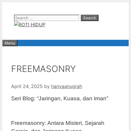
Skip
to
Search
content
for:
Menu
FREEMASONRY
April 24, 2025
by
hanyaanugrah
Seri Blog: “Jaringan, Kuasa, dan Iman”
Freemasonry: Antara Misteri, Sejarah