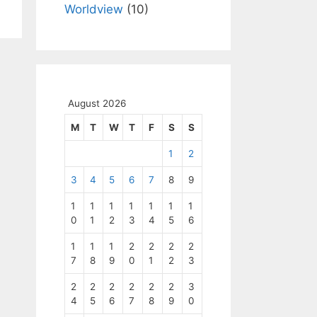
Worldview
(10)
August 2026
M
T
W
T
F
S
S
1
2
3
4
5
6
7
8
9
1
1
1
1
1
1
1
0
1
2
3
4
5
6
1
1
1
2
2
2
2
7
8
9
0
1
2
3
2
2
2
2
2
2
3
4
5
6
7
8
9
0