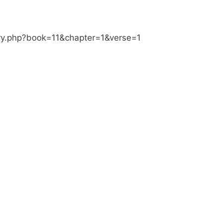
ary.php?book=11&chapter=1&verse=1