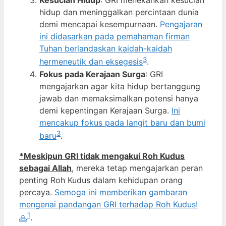
Kesucian Hidup
: GRI menekankan kesucian
hidup dan meninggalkan percintaan dunia
demi mencapai kesempurnaan.
Pengajaran
ini didasarkan pada pemahaman firman
Tuhan berlandaskan kaidah-kaidah
3
hermeneutik dan eksegesis
.
Fokus pada Kerajaan Surga
: GRI
mengajarkan agar kita hidup bertanggung
jawab dan memaksimalkan potensi hanya
demi kepentingan Kerajaan Surga.
Ini
mencakup fokus pada langit baru dan bumi
3
baru
.
*Meskipun GRI tidak mengakui Roh Kudus
sebagai Allah
, mereka tetap mengajarkan peran
penting Roh Kudus dalam kehidupan orang
percaya.
Semoga ini memberikan gambaran
mengenai pandangan GRI terhadap Roh Kudus!
1
🙏
.