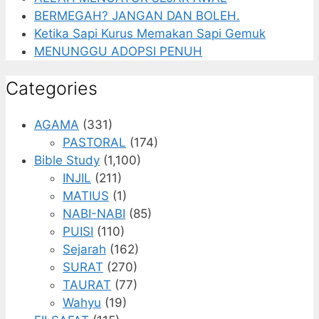
BERMEGAH? JANGAN DAN BOLEH.
Ketika Sapi Kurus Memakan Sapi Gemuk
MENUNGGU ADOPSI PENUH
Categories
AGAMA
(331)
PASTORAL
(174)
Bible Study
(1,100)
INJIL
(211)
MATIUS
(1)
NABI-NABI
(85)
PUISI
(110)
Sejarah
(162)
SURAT
(270)
TAURAT
(77)
Wahyu
(19)