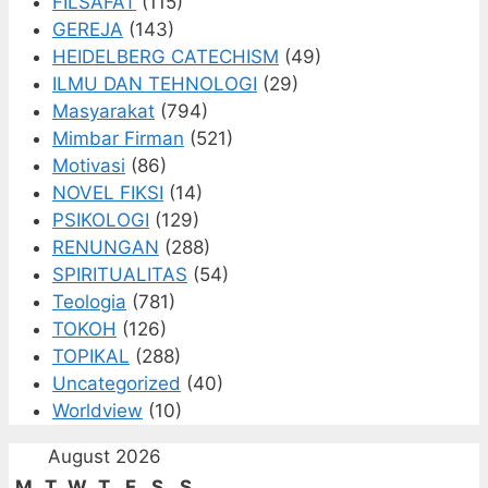
FILSAFAT
(115)
GEREJA
(143)
HEIDELBERG CATECHISM
(49)
ILMU DAN TEHNOLOGI
(29)
Masyarakat
(794)
Mimbar Firman
(521)
Motivasi
(86)
NOVEL FIKSI
(14)
PSIKOLOGI
(129)
RENUNGAN
(288)
SPIRITUALITAS
(54)
Teologia
(781)
TOKOH
(126)
TOPIKAL
(288)
Uncategorized
(40)
Worldview
(10)
August 2026
M
T
W
T
F
S
S