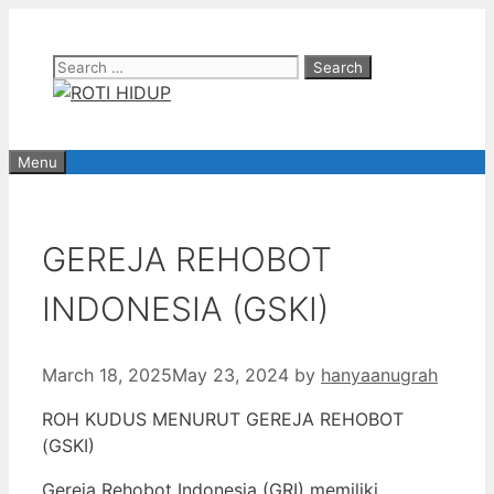
Skip
to
Search
content
for:
Menu
GEREJA REHOBOT
INDONESIA (GSKI)
March 18, 2025
May 23, 2024
by
hanyaanugrah
ROH KUDUS MENURUT GEREJA REHOBOT
(GSKI)
Gereja Rehobot Indonesia (GRI) memiliki