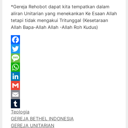
*Gereja Rehobot dapat kita tempatkan dalam
aliran Unitarian yang menekankan Ke Esaan Allah
tetapi tidak mengakui Tritunggal (Kesetaraan
Allah Bapa-Allah Allah -Allah Roh Kudus)
Facebook
Twitter
Message
WhatsApp
LinkedIn
Gmail
Email
Categories
Teologia
Tumblr
GEREJA BETHEL INDONESIA
GEREJA UNITARIAN