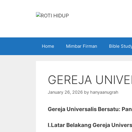
Skip
to
content
Home
Mimbar Firman
Bible Stud
GEREJA UNIVE
January 26, 2026
by
hanyaanugrah
Gereja Universalis Bersatu: Pa
I.Latar Belakang Gereja Univers