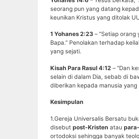
Yohanes 14:6
– Yesus berkata, 
seorang pun yang datang kepada
keunikan Kristus yang ditolak UU
1 Yohanes 2:23
– “Setiap orang 
Bapa.” Penolakan terhadap keil
yang sejati.
Kisah Para Rasul 4:12
– “Dan ke
selain di dalam Dia, sebab di ba
diberikan kepada manusia yang 
Kesimpulan
1.Gereja Universalis Bersatu buk
disebut
post-Kristen
atau
para-
ortodoksi sehingga banyak teo