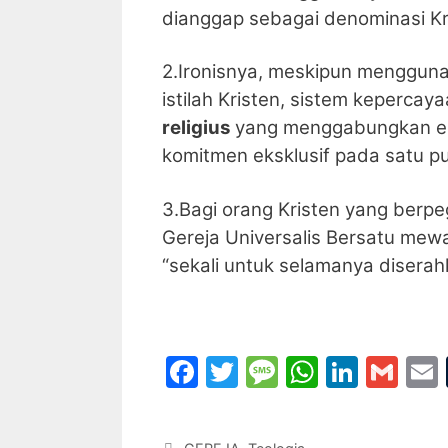
dianggap sebagai denominasi Kr
2.Ironisnya, meskipun menggun
istilah Kristen, sistem keperca
religius
yang menggabungkan elem
komitmen eksklusif pada satu p
3.Bagi orang Kristen yang berpe
Gereja Universalis Bersatu mew
“sekali untuk selamanya disera
F
T
M
W
Li
G
a
w
e
h
n
m
c
itt
s
at
k
ai
Categories