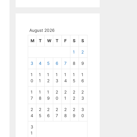
August 2026
M
T
W
T
F
S
S
1
2
3
4
5
6
7
8
9
1
1
1
1
1
1
1
0
1
2
3
4
5
6
1
1
1
2
2
2
2
7
8
9
0
1
2
3
2
2
2
2
2
2
3
4
5
6
7
8
9
0
3
1