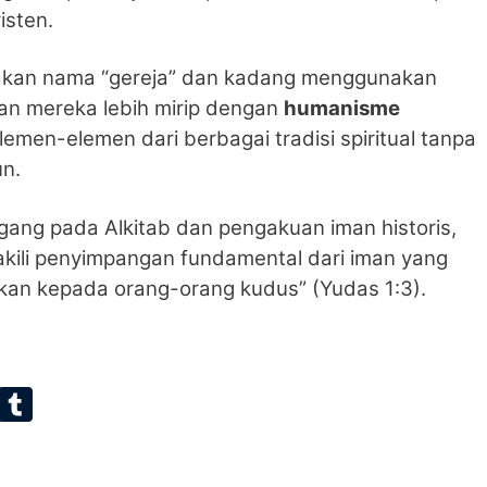
isten.
akan nama “gereja” dan kadang menggunakan
yaan mereka lebih mirip dengan
humanisme
en-elemen dari berbagai tradisi spiritual tanpa
un.
gang pada Alkitab dan pengakuan iman historis,
akili penyimpangan fundamental dari iman yang
hkan kepada orang-orang kudus” (Yudas 1:3).
E
T
m
u
ai
m