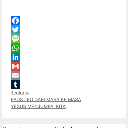
Facebook
Twitter
Message
WhatsApp
LinkedIn
Gmail
Email
Categories
Teologia
Tumblr
PAUS LEO DARI MASA KE MASA
YESUS MENJUMPAI KITA