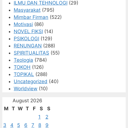
ILMU DAN TEHNOLOGI
(29)
Masyarakat
(795)
Mimbar Firman
(522)
Motivasi
(86)
NOVEL FIKSI
(14)
PSIKOLOGI
(129)
RENUNGAN
(288)
SPIRITUALITAS
(55)
Teologia
(784)
TOKOH
(126)
TOPIKAL
(288)
Uncategorized
(40)
Worldview
(10)
August 2026
M
T
W
T
F
S
S
1
2
3
4
5
6
7
8
9