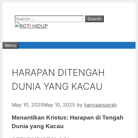
Skip
to
Search
content
for:
Menu
HARAPAN DITENGAH
DUNIA YANG KACAU
May 10, 2025
May 10, 2025
by
hanyaanugrah
Menantikan Kristus: Harapan di Tengah
Dunia yang Kacau