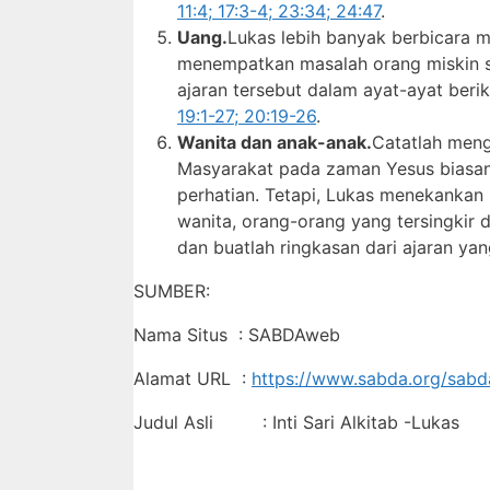
11:4; 17:3-4; 23:34; 24:47
.
Uang.
Lukas lebih banyak berbicara me
menempatkan masalah orang miskin se
ajaran tersebut dalam ayat-ayat beri
19:1-27; 20:19-26
.
Wanita dan anak-anak.
Catatlah meng
Masyarakat pada zaman Yesus biasa
perhatian. Tetapi, Lukas menekankan
wanita, orang-orang yang tersingkir d
dan buatlah ringkasan dari ajaran ya
SUMBER:
Nama Situs : SABDAweb
Alamat URL :
https://www.sabda.org/sabda
Judul Asli : Inti Sari Alkitab -Lukas