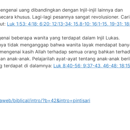
ngenai uang dibandingkan dengan Injil-injil lainnya dan
cara khusus. Lagi-lagi pesannya sangat revolusioner. Cari
kut:
Luk 1:53; 4:18; 6:20; 12:13-34; 15.8-10; 16:1-15, 19-31; 18
enai beberapa wanita yang terdapat dalam Injil Lukas.
nya tidak menganggap bahwa wanita layak mendapat bany
 mengenai kasih Allah terhadap semua orang bahkan terha
an anak-anak. Pelajarilah ayat-ayat tentang anak-anak berik
ng terdapat di dalamnya:
Luk 8:40-56; 9:37-43, 46-48; 18:15
web/biblical/intro/?b=42&intro=pintisari