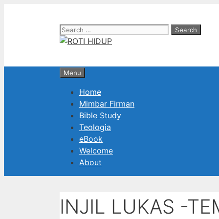
Skip
to
Search
content
for:
Menu
Home
Mimbar Firman
Bible Study
Teologia
eBook
Welcome
About
INJIL LUKAS -T