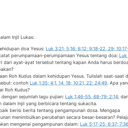
alam Injil Lukas:
kehidupan doa Yesus:
Luk 3:21; 5:16; 6:12; 9:18-22, 29; 10:17
encatat perumpamaan-perumpamaan Yesus tentang doa:
Luk 
ari dari ayat-ayat tersebut tentang kapan Anda harus berdoa
oakan?
an Roh Kudus dalam kehidupan Yesus. Tulislah saat-saat 
sebut: contoh
Luk 1:35; 4:1, 14, 18; 10:21, 22; 24:49
. Apa yan
nai Roh Kudus?
li dengan sejumlah lagu pujian:
Luk 1:46-55, 68-79; 2:14
; da
 dalam Injil yang berbicara tentang sukacita.
baik berisi berita tentang pengampunan dosa. Mengapa
nan menimbulkan perubahan secara besar-besaran? Pelaja
takan mengenai pengampunan dalam:
Luk 5:17-25; 6:37; 7:3