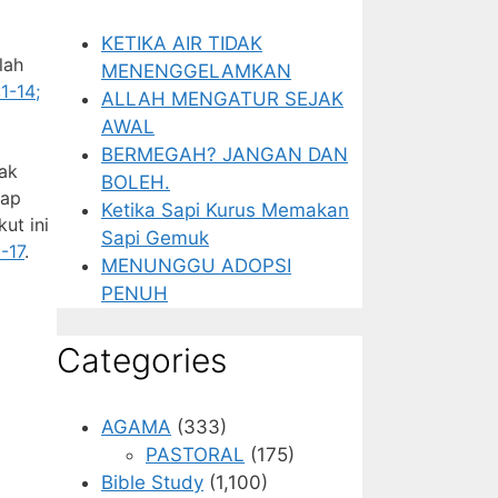
KETIKA AIR TIDAK
lah
MENENGGELAMKAN
:1-14;
ALLAH MENGATUR SEJAK
AWAL
BERMEGAH? JANGAN DAN
ak
BOLEH.
dap
Ketika Sapi Kurus Memakan
ut ini
Sapi Gemuk
-17
.
MENUNGGU ADOPSI
PENUH
Categories
AGAMA
(333)
PASTORAL
(175)
Bible Study
(1,100)