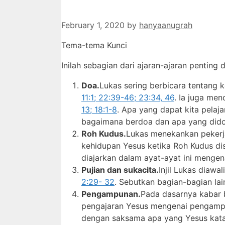
February 1, 2020
by
hanyaanugrah
Tema-tema Kunci
Inilah sebagian dari ajaran-ajaran penting d
Doa.
Lukas sering berbicara tentang 
11:1; 22:39-46; 23:34, 46
. Ia juga m
13; 18:1-8
. Apa yang dapat kita pelaj
bagaimana berdoa dan apa yang did
Roh Kudus.
Lukas menekankan pekerja
kehidupan Yesus ketika Roh Kudus di
diajarkan dalam ayat-ayat ini menge
Pujian dan sukacita.
Injil Lukas diawa
2:29- 32
. Sebutkan bagian-bagian lain
Pengampunan.
Pada dasarnya kabar 
pengajaran Yesus mengenai pengampu
dengan saksama apa yang Yesus ka