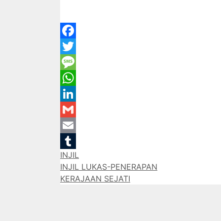
Facebook
Twitter
Message
WhatsApp
LinkedIn
Gmail
Email
Categories
INJIL
Tumblr
INJIL LUKAS-PENERAPAN
KERAJAAN SEJATI