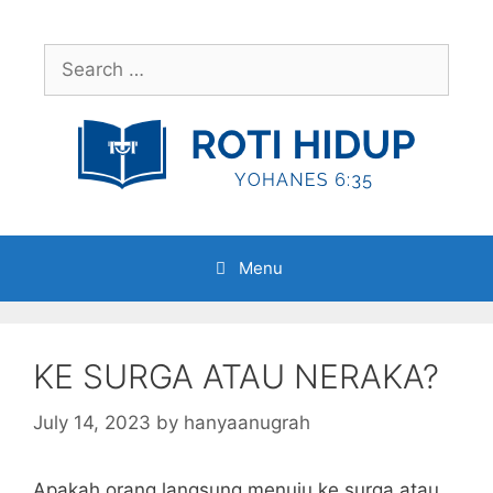
Skip
to
Search
content
for:
Menu
KE SURGA ATAU NERAKA?
July 14, 2023
by
hanyaanugrah
Apakah orang langsung menuju ke surga atau