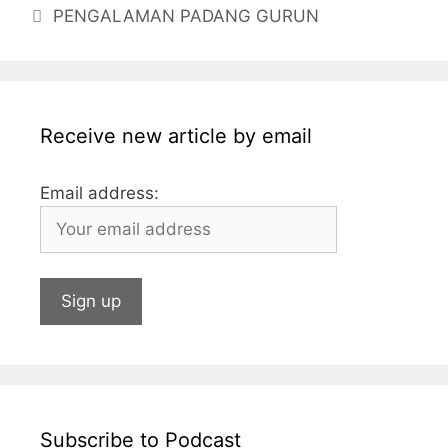
PENGALAMAN PADANG GURUN
o
g
p
n
o
e
p
k
Receive new article by email
Email address:
Subscribe to Podcast