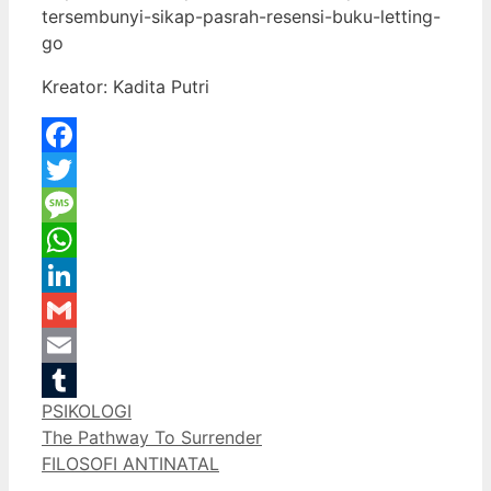
tersembunyi-sikap-pasrah-resensi-buku-letting-
go
Kreator: Kadita Putri
Facebook
Twitter
Message
WhatsApp
LinkedIn
Gmail
Email
Categories
PSIKOLOGI
Tumblr
The Pathway To Surrender
FILOSOFI ANTINATAL