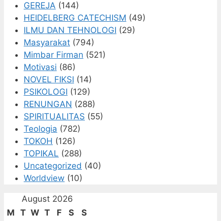
GEREJA
(144)
HEIDELBERG CATECHISM
(49)
ILMU DAN TEHNOLOGI
(29)
Masyarakat
(794)
Mimbar Firman
(521)
Motivasi
(86)
NOVEL FIKSI
(14)
PSIKOLOGI
(129)
RENUNGAN
(288)
SPIRITUALITAS
(55)
Teologia
(782)
TOKOH
(126)
TOPIKAL
(288)
Uncategorized
(40)
Worldview
(10)
August 2026
M
T
W
T
F
S
S