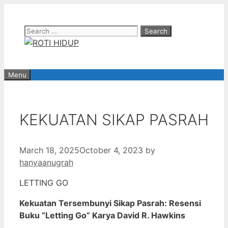
Skip
to
Search
content
for:
Menu
KEKUATAN SIKAP PASRAH
March 18, 2025
October 4, 2023
by
hanyaanugrah
LETTING GO
Kekuatan Tersembunyi Sikap Pasrah: Resensi
Buku “Letting Go” Karya David R. Hawkins